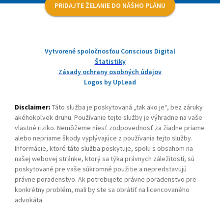
PRIDAJTE ŽELANIE DO NÁŠHO PLÁNU
Vytvorené spoločnosťou Conscious Digital
Štatistiky
Zásady ochrany osobných údajov
Logos by UpLead
Disclaimer:
Táto služba je poskytovaná „tak ako je“, bez záruky
akéhokoľvek druhu. Používanie tejto služby je výhradne na vaše
vlastné riziko. Nemôžeme niesť zodpovednosť za žiadne priame
alebo nepriame škody vyplývajúce z používania tejto služby.
Informácie, ktoré táto služba poskytuje, spolu s obsahom na
našej webovej stránke, ktorý sa týka právnych záležitostí, sú
poskytované pre vaše súkromné použitie a nepredstavujú
právne poradenstvo. Ak potrebujete právne poradenstvo pre
konkrétny problém, mali by ste sa obrátiť na licencovaného
advokáta.