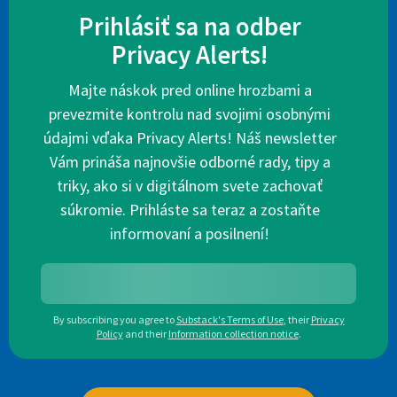
Prihlásiť sa na odber
Privacy Alerts!
Majte náskok pred online hrozbami a
prevezmite kontrolu nad svojimi osobnými
údajmi vďaka Privacy Alerts! Náš newsletter
Vám prináša najnovšie odborné rady, tipy a
triky, ako si v digitálnom svete zachovať
súkromie. Prihláste sa teraz a zostaňte
informovaní a posilnení!
By subscribing you agree to
Substack's Terms of Use
,
their
Privacy
Policy
and their
Information collection notice
.