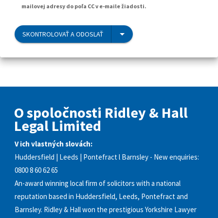
mailovej adresy do poľa CC v e-maile žiadosti.
SKONTROLOVAŤ A ODOSLAŤ
O spoločnosti Ridley & Hall
Legal Limited
V ich vlastných slovách:
Huddersfield | Leeds | Pontefract l Barnsley - New enquiries:
0800 8 60 62 65
An-award winning local firm of solicitors with a national
reputation based in Huddersfield, Leeds, Pontefract and
Barnsley. Ridley & Hall won the prestigious Yorkshire Lawyer