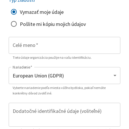
Vymazať moje údaje
Pošlite mi kópiu mojich údajov
Celé meno
*
Tieto údaje organizácia použije na vašu identifikáciu.
Nariadenie
*
Vyberte nariadenie podľa miesta vášho bydliska, pokiaľ nemáte
konkrétny dôvod zvoliť iné.
Dodatočné identifikačné údaje (voliteľné)