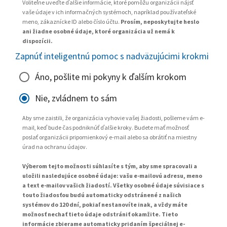
Voliteľne uveďte ďalšie informácie, ktoré pomôžu organizácii nájsť
vaše údaje v ich informačných systémoch, napríklad používateľské
meno, zákaznícke ID alebo číslo účtu.
Prosím, neposkytujte heslo
ani žiadne osobné údaje, ktoré organizácia už nemá k
dispozícii.
Zapnúť inteligentnú pomoc s nadväzujúcimi krokmi
Áno, pošlite mi pokyny k ďalším krokom
Nie, zvládnem to sám
Aby sme zaistili, že organizácia vyhovie vašej žiadosti, pošleme vám e-
mail, keď bude čas podniknúť ďalšie kroky. Budete mať možnosť
poslať organizácii pripomienkový e-mail alebo sa obrátiť na miestny
úrad na ochranu údajov.
Výberom tejto možnosti súhlasíte s tým, aby sme spracovali a
uložili nasledujúce osobné údaje: vašu e-mailovú adresu, meno
a text e-mailov vašich žiadostí. Všetky osobné údaje súvisiace s
touto žiadosťou budú automaticky odstránené z našich
systémov do 120 dní, pokiaľ nestanovíte inak, a vždy máte
možnosť nechať tieto údaje odstrániť okamžite. Tieto
informácie zbierame automaticky pridaním špeciálnej e-