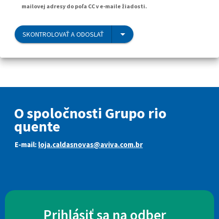
mailovej adresy do poľa CC v e-maile žiadosti.
SKONTROLOVAŤ A ODOSLAŤ
O spoločnosti Grupo rio
quente
E‑mail:
loja.caldasnovas@aviva.com.br
Prihlásiť sa na odber