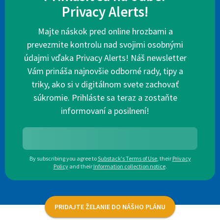
Privacy Alerts!
Majte náskok pred online hrozbami a
prevezmite kontrolu nad svojimi osobnými
údajmi vďaka Privacy Alerts! Náš newsletter
Vám prináša najnovšie odborné rady, tipy a
triky, ako si v digitálnom svete zachovať
súkromie. Prihláste sa teraz a zostaňte
informovaní a posilnení!
By subscribing you agree to
Substack's Terms of Use
,
their
Privacy
Policy
and their
Information collection notice
.
PRIDAJTE ŽELANIE DO NÁŠHO PLÁNU