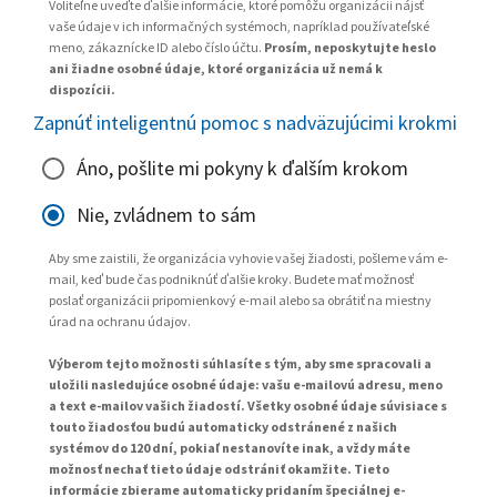
Voliteľne uveďte ďalšie informácie, ktoré pomôžu organizácii nájsť
vaše údaje v ich informačných systémoch, napríklad používateľské
meno, zákaznícke ID alebo číslo účtu.
Prosím, neposkytujte heslo
ani žiadne osobné údaje, ktoré organizácia už nemá k
dispozícii.
Zapnúť inteligentnú pomoc s nadväzujúcimi krokmi
Áno, pošlite mi pokyny k ďalším krokom
Nie, zvládnem to sám
Aby sme zaistili, že organizácia vyhovie vašej žiadosti, pošleme vám e-
mail, keď bude čas podniknúť ďalšie kroky. Budete mať možnosť
poslať organizácii pripomienkový e-mail alebo sa obrátiť na miestny
úrad na ochranu údajov.
Výberom tejto možnosti súhlasíte s tým, aby sme spracovali a
uložili nasledujúce osobné údaje: vašu e-mailovú adresu, meno
a text e-mailov vašich žiadostí. Všetky osobné údaje súvisiace s
touto žiadosťou budú automaticky odstránené z našich
systémov do 120 dní, pokiaľ nestanovíte inak, a vždy máte
možnosť nechať tieto údaje odstrániť okamžite. Tieto
informácie zbierame automaticky pridaním špeciálnej e-