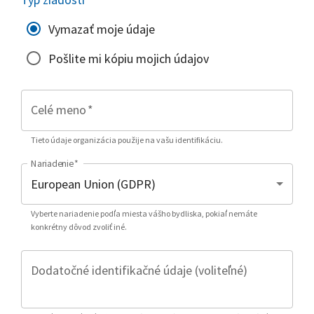
Vymazať moje údaje
Pošlite mi kópiu mojich údajov
Celé meno
*
Tieto údaje organizácia použije na vašu identifikáciu.
Nariadenie
*
Vyberte nariadenie podľa miesta vášho bydliska, pokiaľ nemáte
konkrétny dôvod zvoliť iné.
Dodatočné identifikačné údaje (voliteľné)