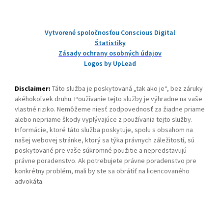
Vytvorené spoločnosťou Conscious Digital
Štatistiky
Zásady ochrany osobných údajov
Logos by UpLead
Disclaimer:
Táto služba je poskytovaná „tak ako je“, bez záruky
akéhokoľvek druhu. Používanie tejto služby je výhradne na vaše
vlastné riziko. Nemôžeme niesť zodpovednosť za žiadne priame
alebo nepriame škody vyplývajúce z používania tejto služby.
Informácie, ktoré táto služba poskytuje, spolu s obsahom na
našej webovej stránke, ktorý sa týka právnych záležitostí, sú
poskytované pre vaše súkromné použitie a nepredstavujú
právne poradenstvo. Ak potrebujete právne poradenstvo pre
konkrétny problém, mali by ste sa obrátiť na licencovaného
advokáta.