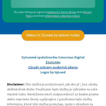
By subscribing you agree to
Substack's Terms of Use
,
their
Privacy
Policy
and their
Information collection notice
.
PRIDAJTE ŽELANIE DO NÁŠHO PLÁNU
Vytvorené spoločnosťou Conscious Digital
Štatistiky
Zásady ochrany osobných údajov
Logos by UpLead
Disclaimer:
Táto služba je poskytovaná „tak ako je“, bez záruky
akéhokoľvek druhu. Používanie tejto služby je výhradne na vaše
vlastné riziko. Nemôžeme niesť zodpovednosť za žiadne priame
alebo nepriame škody vyplývajúce z používania tejto služby.
Informácie, ktoré táto služba poskytuje, spolu s obsahom na