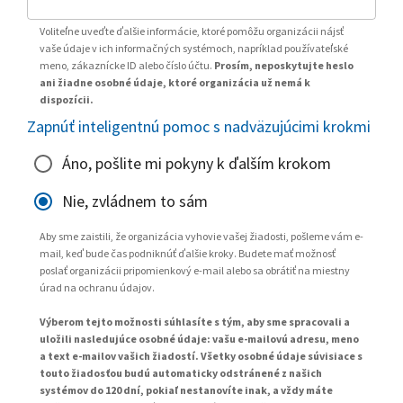
Voliteľne uveďte ďalšie informácie, ktoré pomôžu organizácii nájsť
vaše údaje v ich informačných systémoch, napríklad používateľské
meno, zákaznícke ID alebo číslo účtu.
Prosím, neposkytujte heslo
ani žiadne osobné údaje, ktoré organizácia už nemá k
dispozícii.
Zapnúť inteligentnú pomoc s nadväzujúcimi krokmi
Áno, pošlite mi pokyny k ďalším krokom
Nie, zvládnem to sám
Aby sme zaistili, že organizácia vyhovie vašej žiadosti, pošleme vám e-
mail, keď bude čas podniknúť ďalšie kroky. Budete mať možnosť
poslať organizácii pripomienkový e-mail alebo sa obrátiť na miestny
úrad na ochranu údajov.
Výberom tejto možnosti súhlasíte s tým, aby sme spracovali a
uložili nasledujúce osobné údaje: vašu e-mailovú adresu, meno
a text e-mailov vašich žiadostí. Všetky osobné údaje súvisiace s
touto žiadosťou budú automaticky odstránené z našich
systémov do 120 dní, pokiaľ nestanovíte inak, a vždy máte