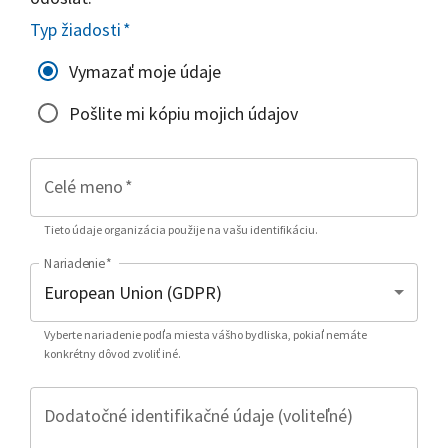
Typ žiadosti
*
Vymazať moje údaje
Pošlite mi kópiu mojich údajov
Celé meno
*
Tieto údaje organizácia použije na vašu identifikáciu.
Nariadenie
*
Vyberte nariadenie podľa miesta vášho bydliska, pokiaľ nemáte
konkrétny dôvod zvoliť iné.
Dodatočné identifikačné údaje (voliteľné)