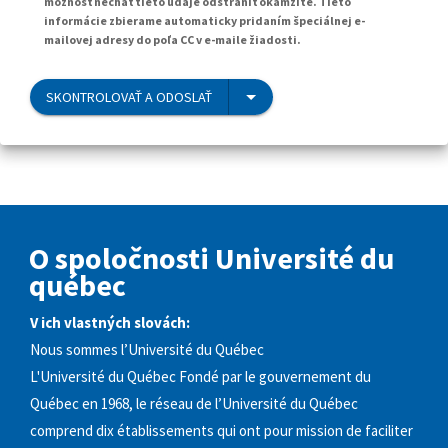
možnosť nechať tieto údaje odstrániť okamžite. Tieto
informácie zbierame automaticky pridaním špeciálnej e-
mailovej adresy do poľa CC v e-maile žiadosti.
SKONTROLOVAŤ A ODOSLAŤ
O spoločnosti Université du
québec
V ich vlastných slovách:
Nous sommes l’Université du Québec
L'Université du Québec Fondé par le gouvernement du
Québec en 1968, le réseau de l’Université du Québec
comprend dix établissements qui ont pour mission de faciliter