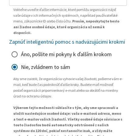
Voliteľne uveďte ďalšie informácie, ktoré pomôžu organizácii nájsť
vaše údaje v ich informačných systémoch, napríklad používateľské
meno, zákaznícke ID alebo číslo účtu.
Prosím, neposkytujte heslo
ani žiadne osobné údaje, ktoré organizácia už nemá k
dispozícii.
Zapnúť inteligentnú pomoc s nadväzujúcimi krokmi
Áno, pošlite mi pokyny k ďalším krokom
Nie, zvládnem to sám
Aby sme zaistili, že organizácia vyhovie vašej žiadosti, pošleme vám e-
mail, keď bude čas podniknúť ďalšie kroky. Budete mať možnosť
poslať organizácii pripomienkový e-mail alebo sa obrátiť na miestny
úrad na ochranu údajov.
Výberom tejto možnosti súhlasíte s tým, aby sme spracovali a
uložili nasledujúce osobné údaje: vašu e-mailovú adresu, meno
a text e-mailov vašich žiadostí. Všetky osobné údaje súvisiace s
touto žiadosťou budú automaticky odstránené z našich
systémov do 120 dní, pokiaľ nestanovíte inak, a vždy máte