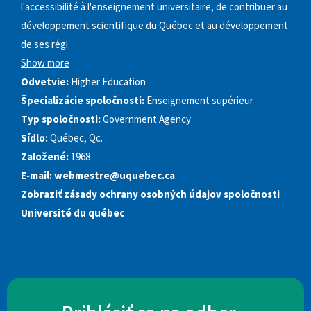
l'accessibilité à l'enseignement universitaire, de contribuer au
développement scientifique du Québec et au développement
de ses régi
Show more
Odvetvie:
Higher Education
Špecializácie spoločnosti:
Enseignement supérieur
Typ spoločnosti:
Government Agency
Sídlo:
Québec, Qc.
Založené:
1968
E‑mail:
webmestre@uquebec.ca
Zobraziť
zásady ochrany osobných údajov
spoločnosti
Université du québec