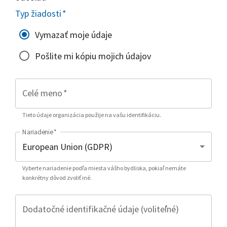
Typ žiadosti
*
Vymazať moje údaje
Pošlite mi kópiu mojich údajov
Celé meno
*
Tieto údaje organizácia použije na vašu identifikáciu.
Nariadenie
*
Vyberte nariadenie podľa miesta vášho bydliska, pokiaľ nemáte
konkrétny dôvod zvoliť iné.
Dodatočné identifikačné údaje (voliteľné)