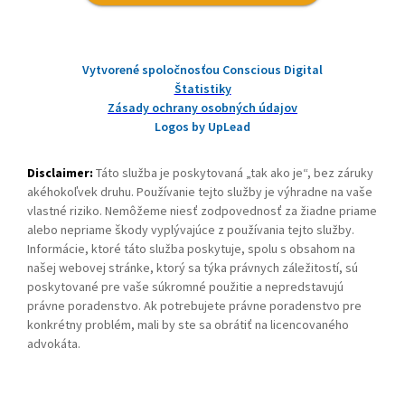
Vytvorené spoločnosťou Conscious Digital
Štatistiky
Zásady ochrany osobných údajov
Logos by UpLead
Disclaimer:
Táto služba je poskytovaná „tak ako je“, bez záruky
akéhokoľvek druhu. Používanie tejto služby je výhradne na vaše
vlastné riziko. Nemôžeme niesť zodpovednosť za žiadne priame
alebo nepriame škody vyplývajúce z používania tejto služby.
Informácie, ktoré táto služba poskytuje, spolu s obsahom na
našej webovej stránke, ktorý sa týka právnych záležitostí, sú
poskytované pre vaše súkromné použitie a nepredstavujú
právne poradenstvo. Ak potrebujete právne poradenstvo pre
konkrétny problém, mali by ste sa obrátiť na licencovaného
advokáta.