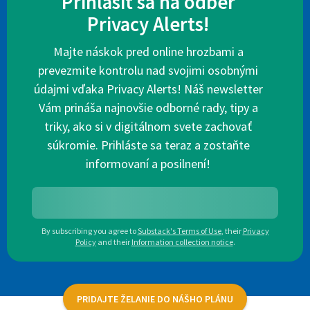
Prihlásiť sa na odber
Privacy Alerts!
Majte náskok pred online hrozbami a
prevezmite kontrolu nad svojimi osobnými
údajmi vďaka Privacy Alerts! Náš newsletter
Vám prináša najnovšie odborné rady, tipy a
triky, ako si v digitálnom svete zachovať
súkromie. Prihláste sa teraz a zostaňte
informovaní a posilnení!
By subscribing you agree to
Substack's Terms of Use
,
their
Privacy
Policy
and their
Information collection notice
.
PRIDAJTE ŽELANIE DO NÁŠHO PLÁNU