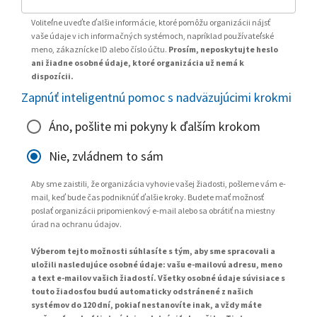
Voliteľne uveďte ďalšie informácie, ktoré pomôžu organizácii nájsť
vaše údaje v ich informačných systémoch, napríklad používateľské
meno, zákaznícke ID alebo číslo účtu.
Prosím, neposkytujte heslo
ani žiadne osobné údaje, ktoré organizácia už nemá k
dispozícii.
Zapnúť inteligentnú pomoc s nadväzujúcimi krokmi
Áno, pošlite mi pokyny k ďalším krokom
Nie, zvládnem to sám
Aby sme zaistili, že organizácia vyhovie vašej žiadosti, pošleme vám e-
mail, keď bude čas podniknúť ďalšie kroky. Budete mať možnosť
poslať organizácii pripomienkový e-mail alebo sa obrátiť na miestny
úrad na ochranu údajov.
Výberom tejto možnosti súhlasíte s tým, aby sme spracovali a
uložili nasledujúce osobné údaje: vašu e-mailovú adresu, meno
a text e-mailov vašich žiadostí. Všetky osobné údaje súvisiace s
touto žiadosťou budú automaticky odstránené z našich
systémov do 120 dní, pokiaľ nestanovíte inak, a vždy máte