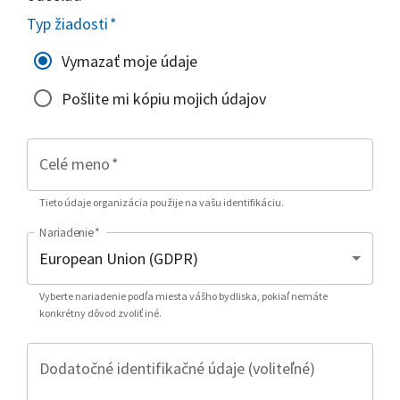
Typ žiadosti
*
Vymazať moje údaje
Pošlite mi kópiu mojich údajov
Celé meno
*
Tieto údaje organizácia použije na vašu identifikáciu.
Nariadenie
*
Vyberte nariadenie podľa miesta vášho bydliska, pokiaľ nemáte
konkrétny dôvod zvoliť iné.
Dodatočné identifikačné údaje (voliteľné)