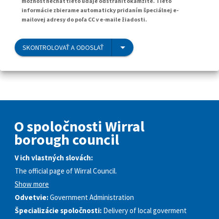
možnosť nechať tieto údaje odstrániť okamžite. Tieto
informácie zbierame automaticky pridaním špeciálnej e-
mailovej adresy do poľa CC v e-maile žiadosti.
SKONTROLOVAŤ A ODOSLAŤ
O spoločnosti Wirral
borough council
V ich vlastných slovách:
The official page of Wirral Council.
Show more
Odvetvie:
Government Administration
Špecializácie spoločnosti:
Delivery of local goverment