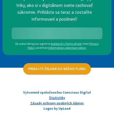
triky, ako si v digitálnom svete zachovať
súkromie. Prihláste sa teraz a zostaňte
informovaní a posilnení!
By subscribing you agree to
Substack's Terms of Use
,
their
Privacy
Policy
and their
Information collection notice
.
PRIDAJTE ŽELANIE DO NÁŠHO PLÁNU
Vytvorené spoločnosťou Conscious Digital
Štatistiky
Zásady ochrany osobných údajov
Logos by UpLead