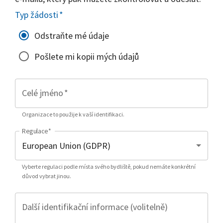
Typ žádosti
*
Odstraňte mé údaje
Pošlete mi kopii mých údajů
Celé jméno
*
Organizace to použije k vaší identifikaci.
Regulace
*
Vyberte regulaci podle místa svého bydliště, pokud nemáte konkrétní
důvod vybrat jinou.
Další identifikační informace (volitelně)