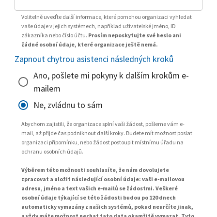
Volitelně uveďte další informace, které pomohou organizaci vyhledat
vaše údaje v jejich systémech, například uživatelské jméno, ID
zákazníka nebo číslo účtu.
Prosím neposkytujte své heslo ani
žádné osobní údaje, které organizace ještě nemá.
Zapnout chytrou asistenci následných kroků
Ano, pošlete mi pokyny k dalším krokům e-
mailem
Ne, zvládnu to sám
Abychom zajistili, že organizace splní vaši žádost, pošleme vám e-
mail, až přijde čas podniknout další kroky. Budete mít možnost poslat
organizaci připomínku, nebo žádost postoupit místnímu úřadu na
ochranu osobních údajů.
Výběrem této možnosti souhlasíte, že nám dovolujete
zpracovat a uložit následující osobní údaje: vaši e-mailovou
adresu, jméno a text vašich e-mailů se žádostmi. Veškeré
osobní údaje týkající se této žádosti budou po 120 dnech
automaticky vymazány z našich systémů, pokud neurčíte jinak,
a vždy máte možnost nechat tato data okamžitě vymazat. Tyto