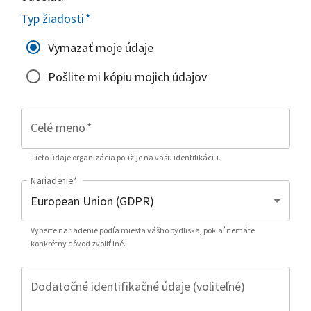
Typ žiadosti
*
Vymazať moje údaje
Pošlite mi kópiu mojich údajov
Celé meno
*
Tieto údaje organizácia použije na vašu identifikáciu.
Nariadenie
*
Vyberte nariadenie podľa miesta vášho bydliska, pokiaľ nemáte
konkrétny dôvod zvoliť iné.
Dodatočné identifikačné údaje (voliteľné)