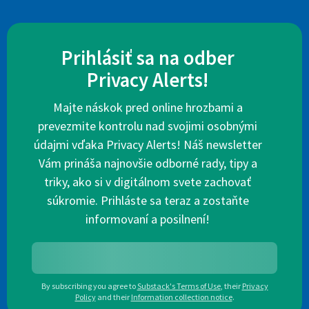
Prihlásiť sa na odber
Privacy Alerts!
Majte náskok pred online hrozbami a
prevezmite kontrolu nad svojimi osobnými
údajmi vďaka Privacy Alerts! Náš newsletter
Vám prináša najnovšie odborné rady, tipy a
triky, ako si v digitálnom svete zachovať
súkromie. Prihláste sa teraz a zostaňte
informovaní a posilnení!
By subscribing you agree to
Substack's Terms of Use
,
their
Privacy
Policy
and their
Information collection notice
.