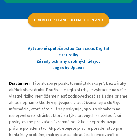
PRIDAJTE ŽELANIE DO NÁŠHO PLÁNU
Vytvorené spoločnosťou Conscious Digital
Štatistiky
Zásady ochrany osobných údajov
Logos by UpLead
Disclaimer:
Táto služba je poskytovaná „tak ako je“, bez záruky
akéhokoľvek druhu. Používanie tejto služby je výhradne na vaše
vlastné riziko. Nemôžeme niesť zodpovednosť za žiadne priame
alebo nepriame škody vyplývajúce z používania tejto služby.
Informácie, ktoré táto služba poskytuje, spolu s obsahom na
našej webovej stránke, ktorý sa týka právnych záležitostí, sú
poskytované pre vaše súkromné použitie a nepredstavujú
právne poradenstvo. Ak potrebujete právne poradenstvo pre
konkrétny problém, mali by ste sa obrátiť na licencovaného