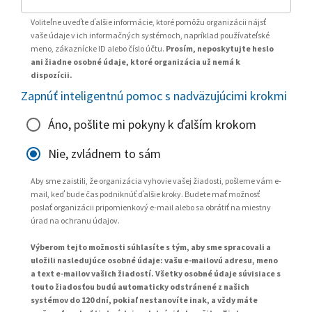
Voliteľne uveďte ďalšie informácie, ktoré pomôžu organizácii nájsť
vaše údaje v ich informačných systémoch, napríklad používateľské
meno, zákaznícke ID alebo číslo účtu.
Prosím, neposkytujte heslo
ani žiadne osobné údaje, ktoré organizácia už nemá k
dispozícii.
Zapnúť inteligentnú pomoc s nadväzujúcimi krokmi
Áno, pošlite mi pokyny k ďalším krokom
Nie, zvládnem to sám
Aby sme zaistili, že organizácia vyhovie vašej žiadosti, pošleme vám e-
mail, keď bude čas podniknúť ďalšie kroky. Budete mať možnosť
poslať organizácii pripomienkový e-mail alebo sa obrátiť na miestny
úrad na ochranu údajov.
Výberom tejto možnosti súhlasíte s tým, aby sme spracovali a
uložili nasledujúce osobné údaje: vašu e-mailovú adresu, meno
a text e-mailov vašich žiadostí. Všetky osobné údaje súvisiace s
touto žiadosťou budú automaticky odstránené z našich
systémov do 120 dní, pokiaľ nestanovíte inak, a vždy máte