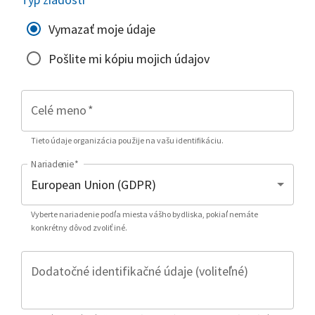
Vymazať moje údaje
Pošlite mi kópiu mojich údajov
Celé meno
*
Tieto údaje organizácia použije na vašu identifikáciu.
Nariadenie
*
Vyberte nariadenie podľa miesta vášho bydliska, pokiaľ nemáte
konkrétny dôvod zvoliť iné.
Dodatočné identifikačné údaje (voliteľné)