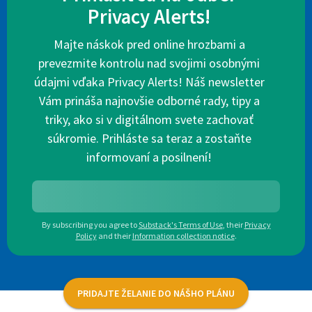
Privacy Alerts!
Majte náskok pred online hrozbami a
prevezmite kontrolu nad svojimi osobnými
údajmi vďaka Privacy Alerts! Náš newsletter
Vám prináša najnovšie odborné rady, tipy a
triky, ako si v digitálnom svete zachovať
súkromie. Prihláste sa teraz a zostaňte
informovaní a posilnení!
By subscribing you agree to
Substack's Terms of Use
,
their
Privacy
Policy
and their
Information collection notice
.
PRIDAJTE ŽELANIE DO NÁŠHO PLÁNU