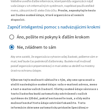
Voliteľne uveďte ďalšie informácie, ktoré pomôžu organizácii nájsť
vaše údaje v ich informačných systémoch, napríklad používateľské
meno, zákaznícke ID alebo číslo účtu.
Prosím, neposkytujte heslo
ani žiadne osobné údaje, ktoré organizácia už nemá k
dispozícii.
Zapnúť inteligentnú pomoc s nadväzujúcimi krokmi
Áno, pošlite mi pokyny k ďalším krokom
Nie, zvládnem to sám
Aby sme zaistili, že organizácia vyhovie vašej žiadosti, pošleme vám e-
mail, keď bude čas podniknúť ďalšie kroky. Budete mať možnosť
poslať organizácii pripomienkový e-mail alebo sa obrátiť na miestny
úrad na ochranu údajov.
Výberom tejto možnosti súhlasíte s tým, aby sme spracovali a
uložili nasledujúce osobné údaje: vašu e-mailovú adresu, meno
a text e-mailov vašich žiadostí. Všetky osobné údaje súvisiace s
touto žiadosťou budú automaticky odstránené z našich
systémov do 120 dní, pokiaľ nestanovíte inak, a vždy máte
možnosť nechať tieto údaje odstrániť okamžite. Tieto
informácie zbierame automaticky pridaním špeciálnej e-