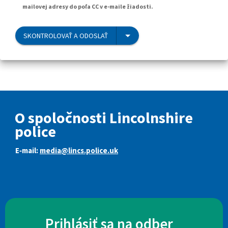
mailovej adresy do poľa CC v e-maile žiadosti.
SKONTROLOVAŤ A ODOSLAŤ
O spoločnosti Lincolnshire
police
E‑mail:
media@lincs.police.uk
Prihlásiť sa na odber